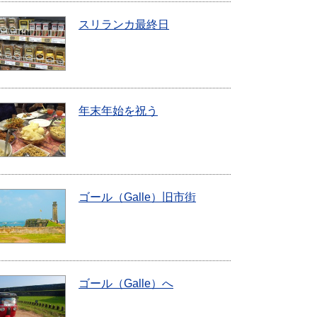
スリランカ最終日
年末年始を祝う
ゴール（Galle）旧市街
ゴール（Galle）へ