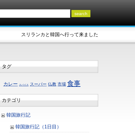
search
スリランカと韓国へ行って来ました
タグ
食事
カレー
スーパー
仏教
市場
スパイス
カテゴリ
韓国旅行記
韓国旅行記（1日目）