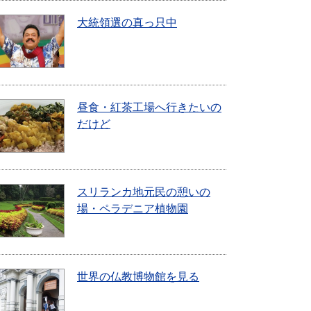
大統領選の真っ只中
昼食・紅茶工場へ行きたいの
だけど
スリランカ地元民の憩いの
場・ペラデニア植物園
世界の仏教博物館を見る