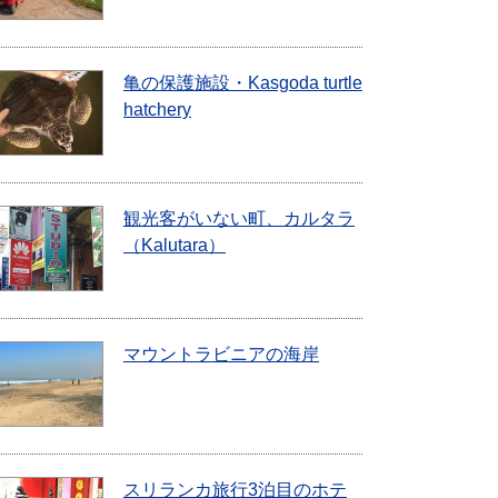
亀の保護施設・Kasgoda turtle
hatchery
観光客がいない町、カルタラ
（Kalutara）
マウントラビニアの海岸
スリランカ旅行3泊目のホテ