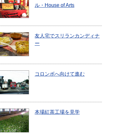
ル・House of Arts
友人宅でスリランカンディナ
ー
コロンボへ向けて進む
本場紅茶工場を見学